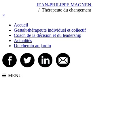
JEAN-PHILIPPE MAGNEN
/
/
Thérapeute du changement
×
Accueil
Gestalt-thérapeute individuel et collectif
Coach de la décision et du leadership
Actualités
Du chemin au jardin
MENU
JEAN-PHILIPPE MAGNEN
- Gestalt-thérapeute et formateur -
22 chemin des Vignes 44100 Nantes
06 81 99 10 88
Me contacter